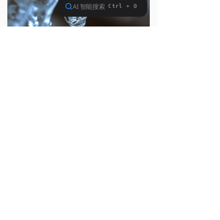
石油化工行业
炼化厂通过热裂解来处理原油并生产不同密度、特性及
功能的液态燃料。炼化残留物也会根据其类型、实际需
求以及当地规范进行再处理。石化行业是通过对石油和
天然气进行过滤、加工等处理方式来降低其腐蚀性和杂
质，通过复杂和专业的处理生产出所需的化学品及合成
材料。
山东省济宁市任城区洸河路131号兴唐大厦1003室
0537-2088280
18678769002
www.dtrun.com
service@dtrun.com